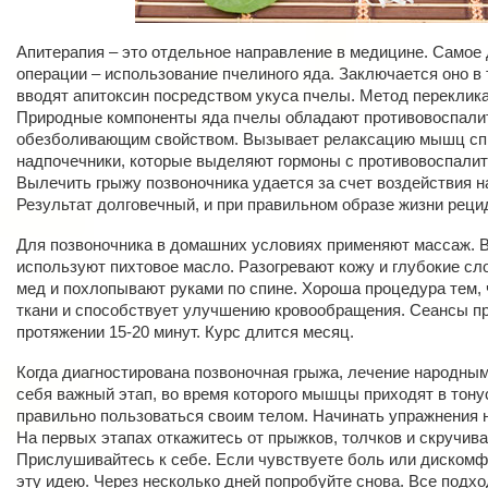
Апитерапия – это отдельное направление в медицине. Самое
операции – использование пчелиного яда. Заключается оно в 
вводят апитоксин посредством укуса пчелы. Метод переклика
Природные компоненты яда пчелы обладают противовоспали
обезболивающим свойством. Вызывает релаксацию мышц спи
надпочечники, которые выделяют гормоны с противовоспал
Вылечить грыжу позвоночника удается за счет воздействия н
Результат долговечный, и при правильном образе жизни реци
Для позвоночника в домашних условиях применяют массаж. В
используют пихтовое масло. Разогревают кожу и глубокие сло
мед и похлопывают руками по спине. Хороша процедура тем, 
ткани и способствует улучшению кровообращения. Сеансы п
протяжении 15-20 минут. Курс длится месяц.
Когда диагностирована позвоночная грыжа, лечение народны
себя важный этап, во время которого мышцы приходят в тону
правильно пользоваться своим телом. Начинать упражнения 
На первых этапах откажитесь от прыжков, толчков и скручив
Прислушивайтесь к себе. Если чувствуете боль или дискомфо
эту идею. Через несколько дней попробуйте снова. Все подх