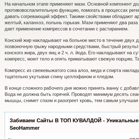
На начальном этапе применяют мази. Основной компонент д
противовоспалительную функцию, помогать в процессах реген
давать согревающий эффект. Такими свойствами обладают ар
желтый, каланхоэ, полынь горькая. Мази применяют два раза
дает применение компрессов в сочетании с растиранием.
Конский жир накладывают на больное место в течение двух д
позвоночную грыжу народными средствами, быстрый результа
конского жира, двух яиц и 2 ч. л. йода. Его накладывают на с
компресс, моют тело и опять приматывают свежую порцию. Та
Компресс из свежевыжатого сока алоэ, меда и спирта наклад
тщательно укутывая спину целлофаном и пледом.
В конце сложного рабочего дня можно принять ванну с добав
Вода не должна быть горячей. Проводят минимум десять сеа
мышцы, снимет спазм и разогреет кровь, тем самым улучшая 
Забиваем Сайты В ТОП КУВАЛДОЙ - Уникальные
SeoHammer