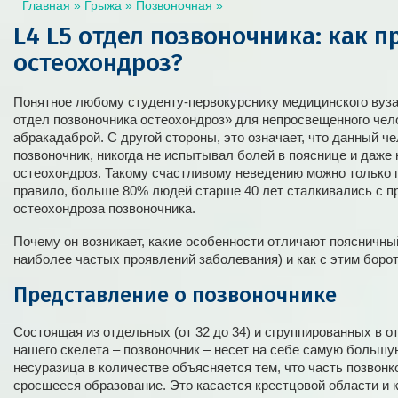
Главная
»
Грыжа
»
Позвоночная
»
L4 L5 отдел позвоночника: как 
остеохондроз?
Понятное любому студенту-первокурснику медицинского вуза
отдел позвоночника остеохондроз» для непросвещенного чел
абракадаброй. С другой стороны, это означает, что данный ч
позвоночник, никогда не испытывал болей в пояснице и даже 
остеохондроз. Такому счастливому неведению можно только п
правило, больше 80% людей старше 40 лет сталкивались с 
остеохондроза позвоночника.
Почему он возникает, какие особенности отличают поясничны
наиболее частых проявлений заболевания) и как с этим боро
Представление о позвоночнике
Состоящая из отдельных (от 32 до 34) и сгруппированных в о
нашего скелета – позвоночник – несет на себе самую большую
несуразица в количестве объясняется тем, что часть позвон
сросшееся образование. Это касается крестцовой области и к