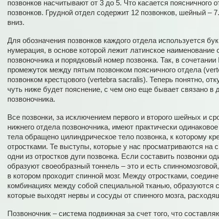
позвонков насчитывают от 3 до 5. Что касается поясничного от
позвонков. Грудной отдел содержит 12 позвонков, шейный – 7
вниз.
Для обозначения позвонков каждого отдела используется бу
нумерация, в основе которой лежит латинское наименование 
позвоночника и порядковый номер позвонка. Так, в сочетании
промежуток между пятым позвонком поясничного отдела (verte
позвонком крестцового (vertebra sacralis). Теперь понятно, от
чуть ниже будет пояснение, с чем оно еще бывает связано в 
позвоночника.
Все позвонки, за исключением первого и второго шейных и с
нижнего отдела позвоночника, имеют практически одинаковое
тела обращено цилиндрическое тело позвонка, к которому кр
отростками. Те выступы, которые у нас просматриваются на с
одни из отростков дуги позвонка. Если составить позвонки оди
образуют своеобразный тоннель – это и есть спинномозговой,
в котором проходит спинной мозг. Между отростками, соедин
комбинациях между собой специальной тканью, образуются с
которые выходят нервы и сосуды от спинного мозга, расходящ
Позвоночник – система подвижная за счет того, что составля