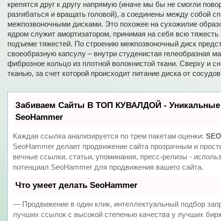
крепятся друг к другу напрямую (иначе мы бы не смогли пово
разгибаться и вращать головой), а соединены между собой 
межпозвоночными дисками. Это похожее на сухожилие образ
ядром служит амортизатором, принимая на себя всю тяжесть 
подъеме тяжестей. По строению межпозвоночный диск предс
своеобразную капсулу – внутри студенистая гелеобразная ма
фиброзное кольцо из плотной волокнистой ткани. Сверху и с
тканью, за счет которой происходит питание диска от сосудов
Забиваем Сайты В ТОП КУВАЛДОЙ - Уникальные
SeoHammer
Каждая ссылка анализируется по трем пакетам оценки:
SEO
SeoHammer делает продвижение сайта прозрачным и прост
вечные ссылки, статьи, упоминания, пресс-релизы - исполь
потенциал SeoHammer для продвижения вашего сайта.
Что умеет делать SeoHammer
— Продвижение в один клик, интеллектуальный подбор зап
лучших ссылок с высокой степенью качества у лучших бир