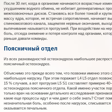
После 30 лет, когда в организме начинаются возрастные изме
ухудшением водного обмена, не избегает дегенеративных про
межпозвоночных дисков. Становясь все более тонкой и хрупк
массу ядра, которое, не встречая сопротивления, начинает в
спинномозгового канала, защемляя нервные окончания, выход
выпячивание называется протрузией. При воздействии на нер
боль, отсюда онемение и потеря контроля над органами, кот
раньше давали команды.
Поясничный отдел
Из всех разновидностей остеохондроза наибольшее распрос
поясничный остеохондроз.
Объяснимо это прежде всего тем, что позвонки именно этого
наибольшую нагрузку. При этом поражает L4 L5 отдел позвоно
15 % случаев, а вот протрузия L5 S1 составляет примерно 40
остеохондроза поясничного отдела. Какой именно участок пор
только врач на основании детального исследования признаков
какие еще процессы идут и чем дают о себе знать? Стоит пом
незначительная боль, особенно после нагрузок, списывается 
оказывается печальным.