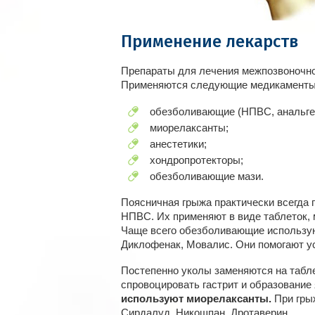
Применение лекарств
Препараты для лечения межпозвоночно
Применяются следующие медикаменты
обезболивающие (НПВС, анальгет
миорелаксанты;
анестетики;
хондропротекторы;
обезболивающие мази.
Поясничная грыжа практически всегда 
НПВС. Их применяют в виде таблеток, 
Чаще всего обезболивающие используют
Диклофенак, Мовалис. Они помогают у
Постепенно уколы заменяются на табле
спровоцировать гастрит и образование
используют миорелаксанты.
При гры
Сирдалуд, Никошпан, Дротаверин.