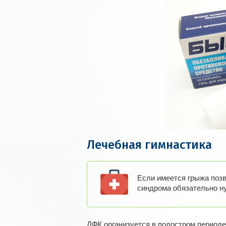
Лечебная гимнастика
Если имеется грыжа позв
синдрома обязательно н
ЛФК организуется в подостром период