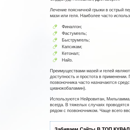
Лечение поясничной грыжи в острый пе
мази или геля. Наиболее часто исполь
Финалгон;
Фастумгель;
Быструмгель;
Капсикам;
Кетонал;
Найз.
Преимуществами мазей и гелей являют
доступность и простота в применении.
позвоночника часто назначаются средс
цианокобаламин).
Используются Нейровитан, Мильгамма
всегда. В тяжелых случаях проводятся
рядом с позвоночником. Чаще всего вв
Забиваем Сайты В ТОП КУВАЛ