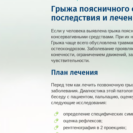
Грыжа поясничного 
последствия и лече
Если у человека выявлена грыжа поясн
консервативными средствами. При их н
Грыжа чаще всего обусловлена травма
остеохондрозом. Заболевание проявля
конечности, ограничением движений, з
чувствительности.
План лечения
Перед тем как лечить позвоночную гры
заболевания. Диагностика этой патоло
беседу с пациентом, пальпацию, оценк
следующие исследования:
определение специфических симп
оценка рефлексов;
рентгенография в 2 проекциях;