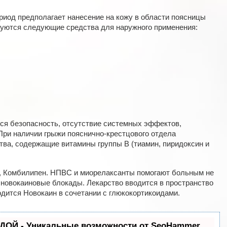
риод предполагает нанесение на кожу в области поясницы
зуются следующие средства для наружного применения:
ся безопасность, отсутствие системных эффектов,
 При наличии грыжи пояснично-крестцового отдела
тва, содержащие витамины группы B (тиамин, пиридоксин и
, Комбилипен. НПВС и миорелаксанты помогают больным не
 новокаиновые блокады. Лекарство вводится в пространство
одится Новокаин в сочетании с глюкокортикоидами.
ДОЙ - Уникальные возможности от SeoHammer