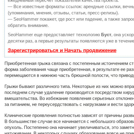
ежедневный пересчет показателей качества проекта.
— Все известные форматы ссылок: арендные ссылки, вечн
(упоминания, мнения, отзывы, статьи, пресс-релизы).
— SeoHammer покажет, где рост или падение, а также запро
обратить внимание.
SeoHammer еще предоставляет технологию
Буст
, она уско
десятки раз, а первые результаты появляются уже в течение
Зарегистрироваться и Начать продвижение
Приобретенная грыжа связана с постепенным истончением с
форма заболевания чаще приобретенная, в результате ее раз
перемещаются в нижнюю часть брюшной полости, что привод
Грыжи бывают различного типа. Некоторые из них можно вправ
последнем случае удаление производится посредством хирур
вмешательства. Во избежание появления серьезных отклоне
за питанием, не переусердствовать с нагрузками и вести здо
Клинические проявления полностью зависят от причины разви
В большинстве случае все начинается с небольшого образов
опухоль. Постепенно она начинает увеличиваться, это заметн
натуживании. В некоторых случаях образование вовсе не при